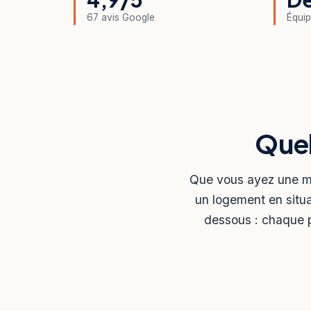
67 avis Google
Équip
Quel
Que vous ayez une ma
un logement en situa
dessous : chaque p