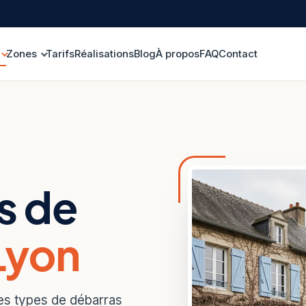
Zones
Tarifs
Réalisations
Blog
À propos
FAQ
Contact
s de
Lyon
es types de débarras