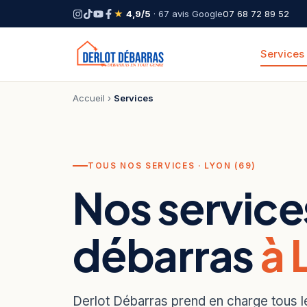
★
4,9/5
· 67 avis Google
07 68 72 89 52
Services
Accueil
›
Services
TOUS NOS SERVICES · LYON (69)
Nos service
débarras
à 
Derlot Débarras prend en charge tous l