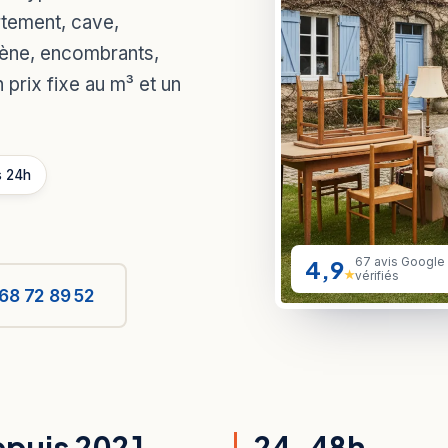
rtement, cave,
gène, encombrants,
 prix fixe au m³ et un
s 24h
4,9
67 avis Google
★
vérifiés
68 72 89 52
puis 2021
24-48h