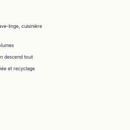
ve-linge, cuisinière
volumes
on descend tout
éée et recyclage