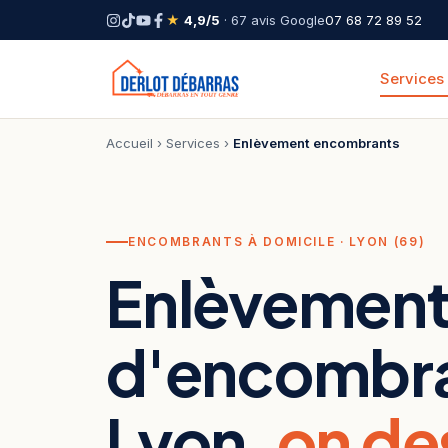
★
4,9/5
· 67 avis Google
07 68 72 89 52
Services
Accueil
›
Services
›
Enlèvement encombrants
ENCOMBRANTS À DOMICILE · LYON (69)
Enlèvemen
d'encombra
Lyon,
on de