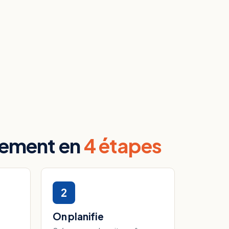
vement en
4 étapes
2
On planifie