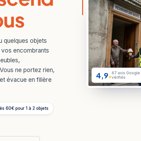
ous
u quelques objets
s vos encombrants
meubles,
 Vous ne portez rien,
4,9
67 avis Google
★
vérifiés
et évacue en filière
ès 60€ pour 1 à 2 objets