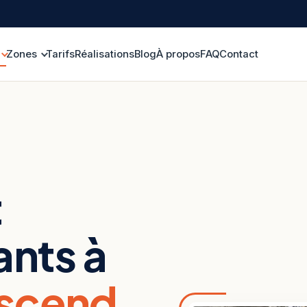
Zones
Tarifs
Réalisations
Blog
À propos
FAQ
Contact
t
nts à
scend