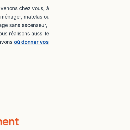
s venons chez vous, à
roménager, matelas ou
age sans ascenseur,
ous réalisons aussi le
savons
où donner vos
ment