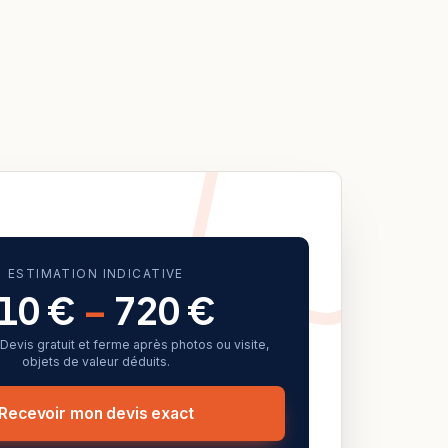
ESTIMATION INDICATIVE
10 €
–
720 €
f. Devis gratuit et ferme après photos ou visite,
objets de valeur déduits.
Recevoir mon devis exact