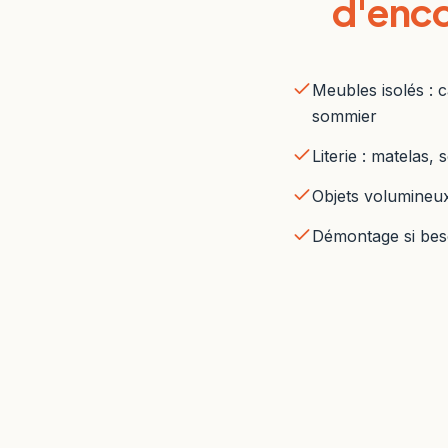
d'enc
Meubles isolés : 
sommier
Literie : matelas,
Objets volumineu
Démontage si beso