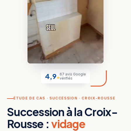
4,9
67 avis Google
★
vérifiés
ÉTUDE DE CAS · SUCCESSION · CROIX-ROUSSE
Succession à la Croix-
Rousse :
vidage