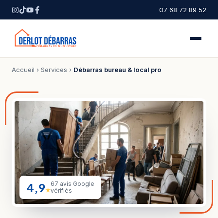
07 68 72 89 52
Accueil
›
Services
›
Débarras bureau & local pro
4,9
67 avis Google
★
vérifiés