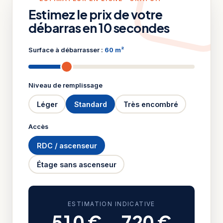
Estimez le prix de votre
débarras en 10 secondes
Surface à débarrasser :
60 m²
Niveau de remplissage
Léger
Standard
Très encombré
Accès
RDC / ascenseur
Étage sans ascenseur
ESTIMATION INDICATIVE
510 €
–
720 €