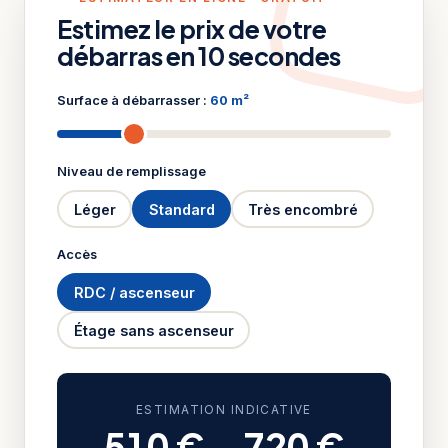
Estimez le prix de votre
débarras en 10 secondes
Surface à débarrasser :
60 m²
Niveau de remplissage
Léger
Standard
Très encombré
Accès
RDC / ascenseur
Étage sans ascenseur
ESTIMATION INDICATIVE
510 €
–
720 €