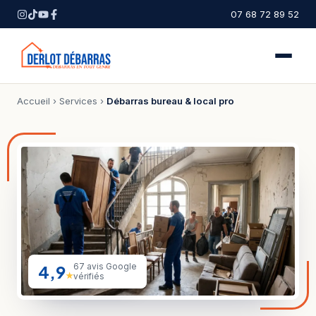
07 68 72 89 52
Accueil
›
Services
›
Débarras bureau & local pro
4,9
67 avis Google
★
vérifiés