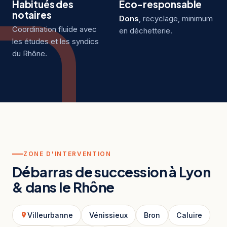
Habitués des
Éco-responsable
notaires
Dons
, recyclage, minimum
Coordination fluide avec
en déchetterie.
les études et les syndics
du Rhône.
ZONE D'INTERVENTION
Débarras de succession à Lyon
& dans le Rhône
Villeurbanne
Vénissieux
Bron
Caluire