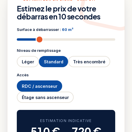
Estimez le prix de votre
débarras en 10 secondes
Surface à débarrasser :
60 m²
Niveau de remplissage
Léger
Standard
Très encombré
Accès
RDC / ascenseur
Étage sans ascenseur
ESTIMATION INDICATIVE
510 €
–
720 €