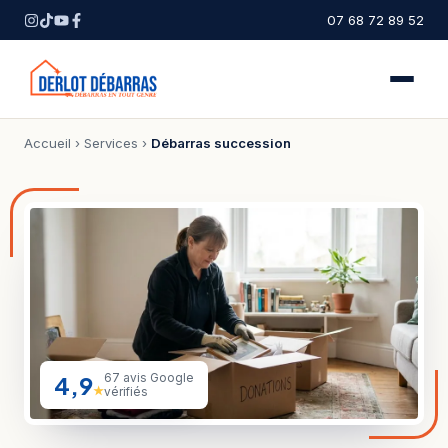
07 68 72 89 52
Accueil
›
Services
›
Débarras succession
4,9
67 avis Google
★
vérifiés