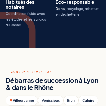
Habitués des
Éco-responsable
notaires
Dons
, recyclage, minimum
Coordination fluide avec
en déchetterie.
les études et les syndics
du Rhône.
ZONE D'INTERVENTION
Débarras de succession à Lyon
& dans le Rhône
Villeurbanne
Vénissieux
Bron
Caluire