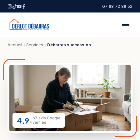
07 68 72 89 52
Accueil
›
Services
›
Débarras succession
4,9
67 avis Google
★
vérifiés