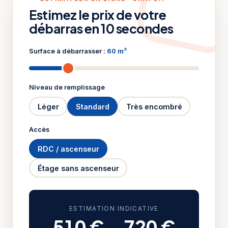
Estimez le prix de votre
débarras en 10 secondes
Surface à débarrasser :
60 m²
Niveau de remplissage
Léger
Standard
Très encombré
Accès
RDC / ascenseur
Étage sans ascenseur
ESTIMATION INDICATIVE
510 €
–
720 €