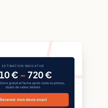
ESTIMATION INDICATIVE
10 €
–
720 €
f. Devis gratuit et ferme après visite ou photos,
objets de valeur déduits.
Recevoir mon devis exact