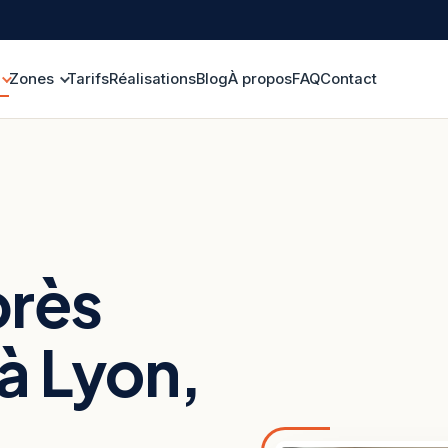
Zones
Tarifs
Réalisations
Blog
À propos
FAQ
Contact
près
à Lyon,
t