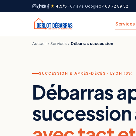
★
4,9/5
· 67 avis Google
07 68 72 89 52
Services
Accueil
›
Services
›
Débarras succession
SUCCESSION & APRÈS-DÉCÈS · LYON (69)
Débarras a
succession 
avec tact e