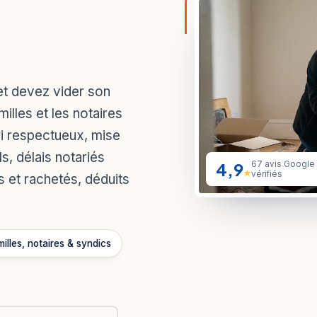
et devez vider son
lles et les notaires
ri respectueux, mise
s, délais notariés
4,9
67 avis Google
★
vérifiés
s et rachetés, déduits
illes, notaires & syndics