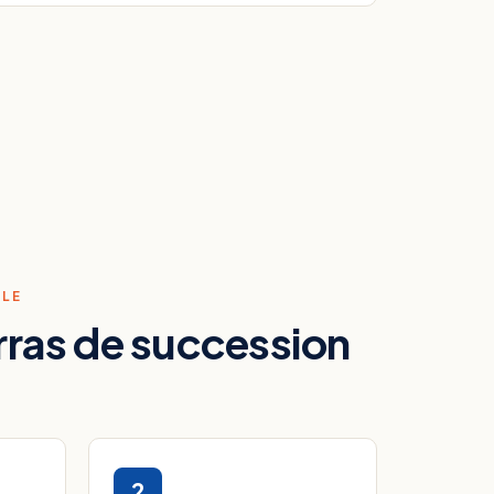
ULE
rras de succession
2