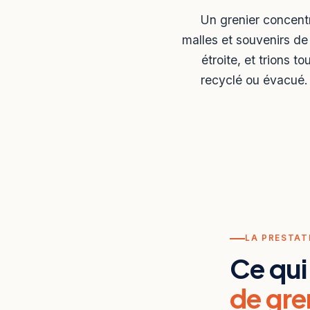
Un grenier concentr
malles et souvenirs d
étroite, et trions t
recyclé ou évacué.
LA PRESTAT
Ce qui
de gre