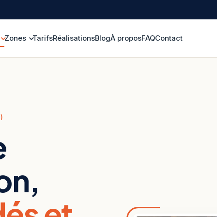
Zones
Tarifs
Réalisations
Blog
À propos
FAQ
Contact
)
e
on,
és et