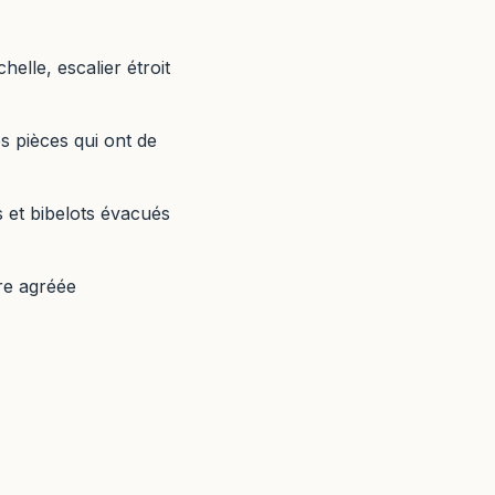
chelle, escalier étroit
s pièces qui ont de
s et bibelots évacués
ère agréée