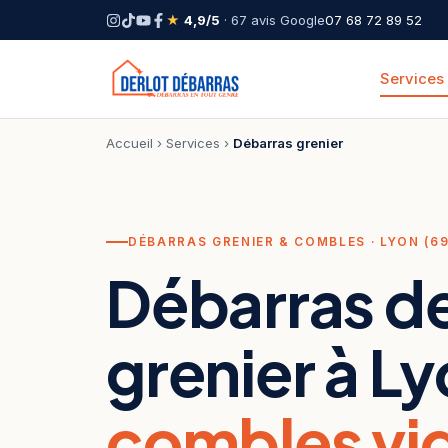
★
4,9/5
· 67 avis Google
07 68 72 89 52
Services
Accueil
›
Services
›
Débarras grenier
DÉBARRAS GRENIER & COMBLES · LYON (69
Débarras d
grenier à Ly
combles vid