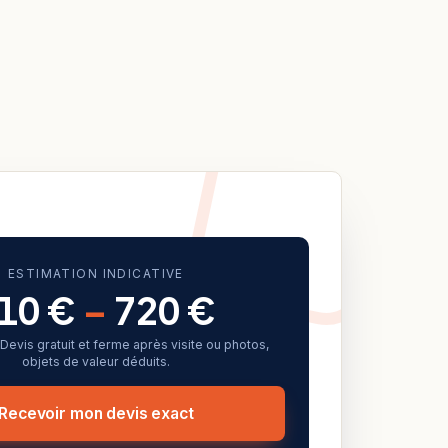
ESTIMATION INDICATIVE
10 €
–
720 €
f. Devis gratuit et ferme après visite ou photos,
objets de valeur déduits.
Recevoir mon devis exact