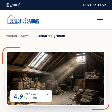
07 68 72 89 52
Accueil
›
Services
›
Débarras grenier
4,9
67 avis Google
★
vérifiés