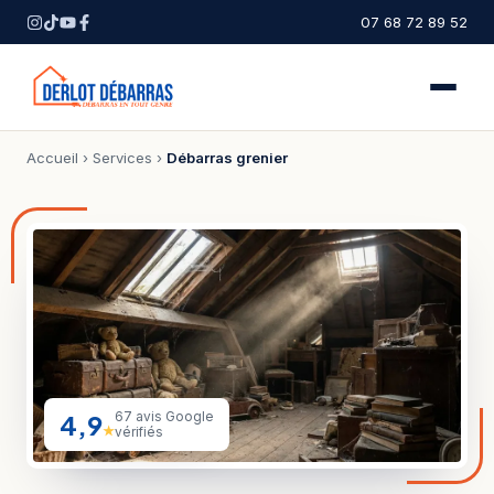
07 68 72 89 52
Accueil
›
Services
›
Débarras grenier
4,9
67 avis Google
★
vérifiés