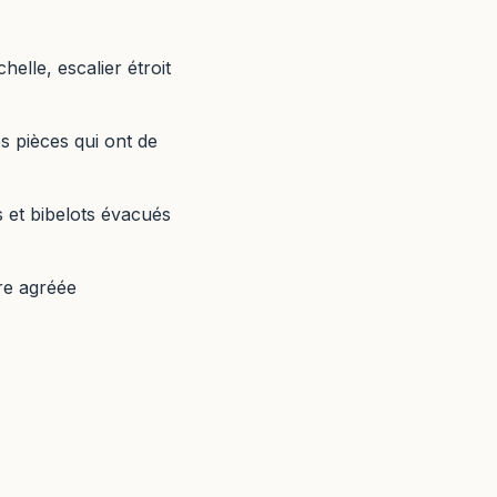
chelle, escalier étroit
s pièces qui ont de
s et bibelots évacués
ère agréée