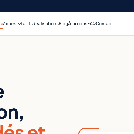
Zones
Tarifs
Réalisations
Blog
À propos
FAQ
Contact
)
e
on,
és et