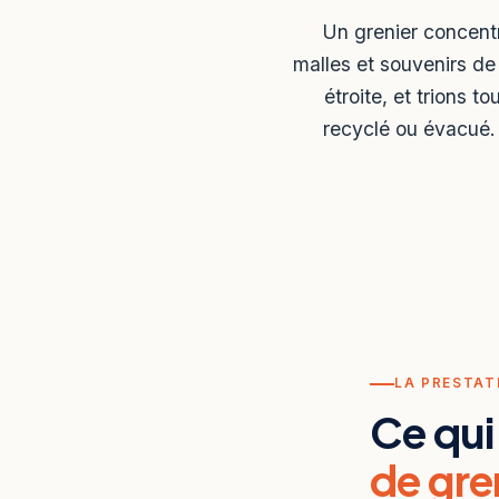
Un grenier concentr
malles et souvenirs d
étroite, et trions t
recyclé ou évacué.
LA PRESTAT
Ce qui
de gre