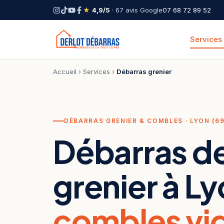
★
4,9/5
· 67 avis Google
07 68 72 89 52
Services
Accueil
›
Services
›
Débarras grenier
DÉBARRAS GRENIER & COMBLES · LYON (69
Débarras d
grenier à Ly
combles vid