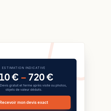
ESTIMATION INDICATIVE
10 €
–
720 €
f. Devis gratuit et ferme après visite ou photos,
objets de valeur déduits.
Recevoir mon devis exact