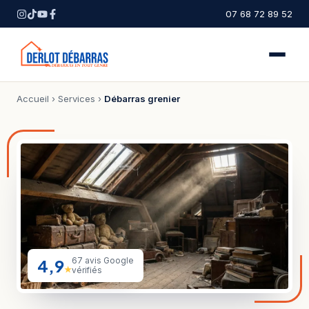
07 68 72 89 52
Accueil
›
Services
›
Débarras grenier
4,9
67 avis Google
★
vérifiés