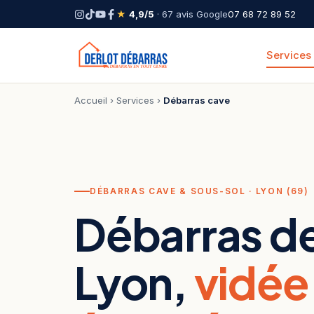
★
4,9/5
· 67 avis Google
07 68 72 89 52
Services
Accueil
›
Services
›
Débarras cave
DÉBARRAS CAVE & SOUS-SOL · LYON (69)
Débarras de
Lyon,
vidée