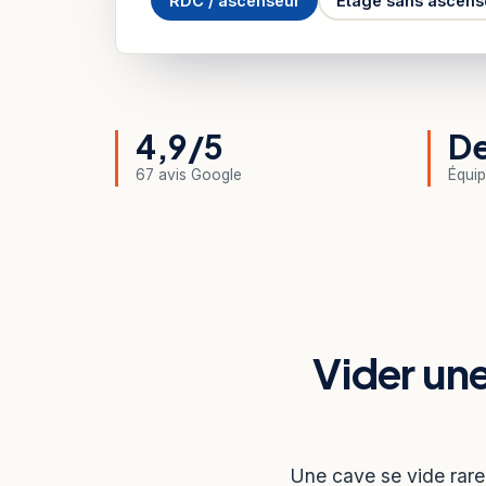
RDC / ascenseur
Étage sans ascens
4,9/5
De
67 avis Google
Équip
Vider un
Une cave se vide rare