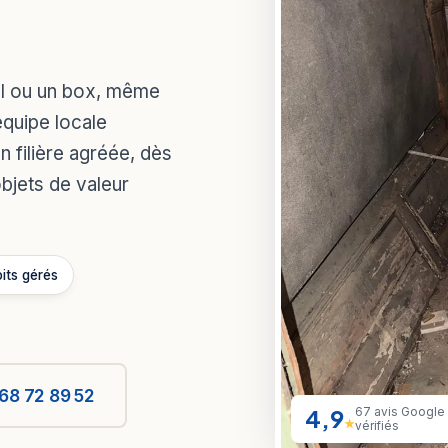
ol ou un box, même
équipe locale
n filière agréée, dès
objets de valeur
oits gérés
68 72 89 52
4,9
67 avis Google
★
vérifiés