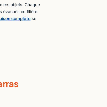
miers objets. Chaque
s évacués en filière
aison complète
se
rras