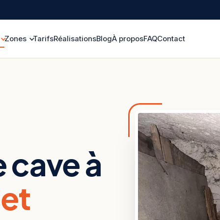
Zones
Tarifs
Réalisations
Blog
À propos
FAQ
Contact
 cave à
 et