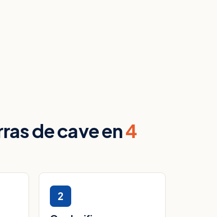
rras de cave en
4
2