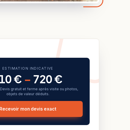
ESTIMATION INDICATIVE
10 €
–
720 €
f. Devis gratuit et ferme après visite ou photos,
objets de valeur déduits.
Recevoir mon devis exact