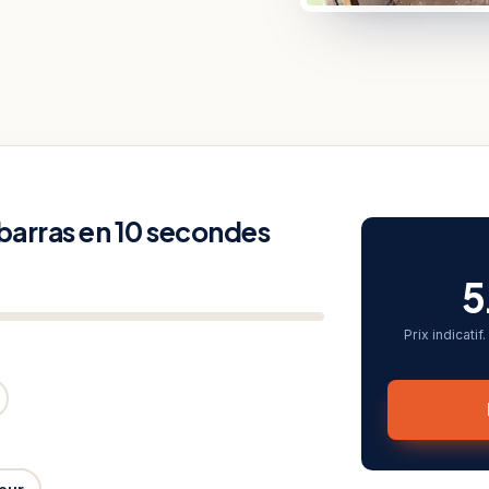
ébarras en 10 secondes
5
Prix indicati