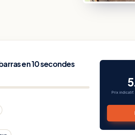
ébarras en 10 secondes
5
Prix indicati