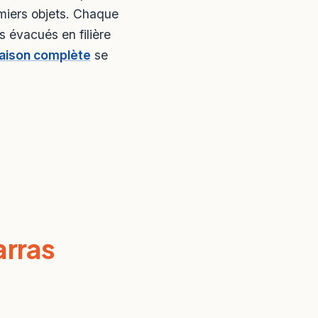
miers objets. Chaque
s évacués en filière
aison complète
se
rras