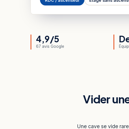
RDC / ascenseur
Étage sans ascens
4,9/5
De
67 avis Google
Équip
Vider un
Une cave se vide rare