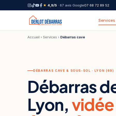
★
4,9/5
· 67 avis Google
07 68 72 89 52
Services
Accueil
›
Services
›
Débarras cave
DÉBARRAS CAVE & SOUS-SOL · LYON (69)
Débarras de
Lyon,
vidée