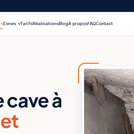
Zones
Tarifs
Réalisations
Blog
À propos
FAQ
Contact
 cave à
 et