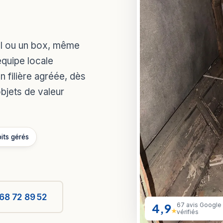
ol ou un box, même
équipe locale
n filière agréée, dès
objets de valeur
oits gérés
68 72 89 52
4,9
67 avis Google
★
vérifiés