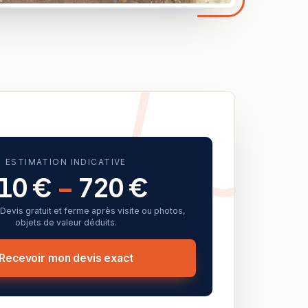
ESTIMATION INDICATIVE
10 €
–
720 €
f. Devis gratuit et ferme après visite ou photos,
objets de valeur déduits.
Recevoir mon devis exact