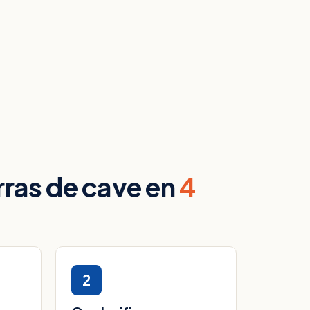
rras de cave en
4
2