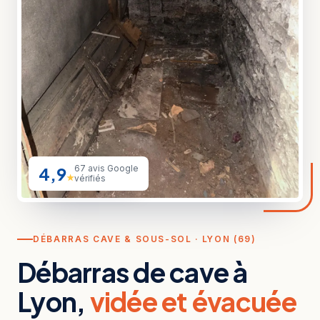
4,9
67 avis Google
★
vérifiés
DÉBARRAS CAVE & SOUS-SOL · LYON (69)
Débarras de cave à
Lyon,
vidée et évacuée