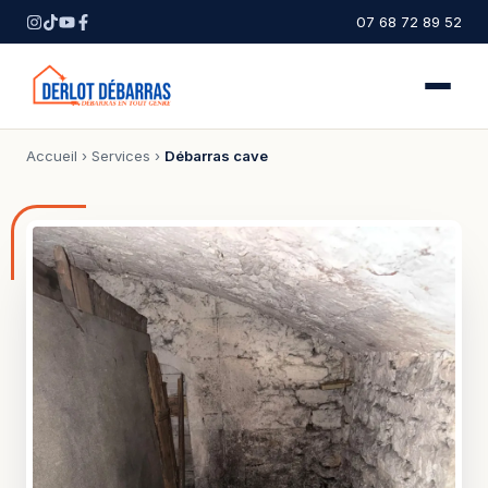
07 68 72 89 52
Accueil
›
Services
›
Débarras cave