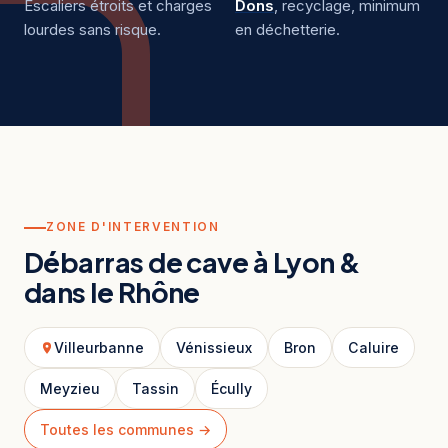
Escaliers étroits et charges
Dons
, recyclage, minimum
lourdes sans risque.
en déchetterie.
ZONE D'INTERVENTION
Débarras de cave à Lyon &
dans le Rhône
Villeurbanne
Vénissieux
Bron
Caluire
Meyzieu
Tassin
Écully
Toutes les communes →