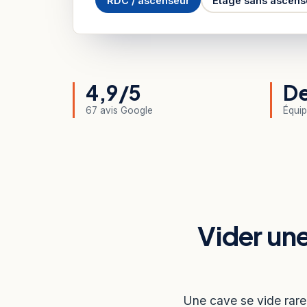
RDC / ascenseur
Étage sans ascens
4,9/5
De
67 avis Google
Équip
Vider un
Une cave se vide rare