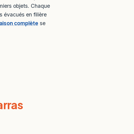
miers objets. Chaque
s évacués en filière
aison complète
se
rras