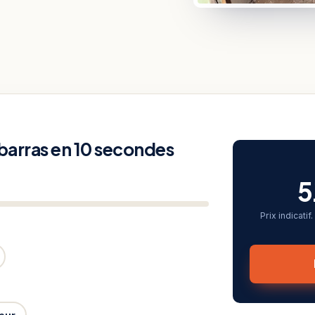
ébarras en 10 secondes
5
Prix indicati