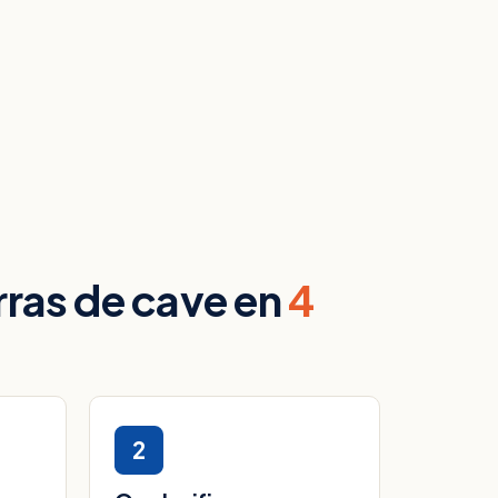
rras de cave en
4
2