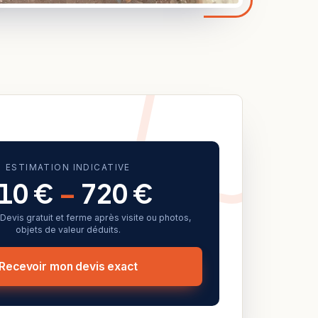
ESTIMATION INDICATIVE
10 €
–
720 €
f. Devis gratuit et ferme après visite ou photos,
objets de valeur déduits.
Recevoir mon devis exact