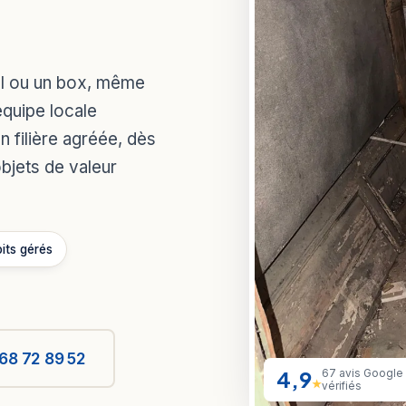
ol ou un box, même
équipe locale
n filière agréée, dès
objets de valeur
oits gérés
68 72 89 52
4,9
67 avis Google
★
vérifiés