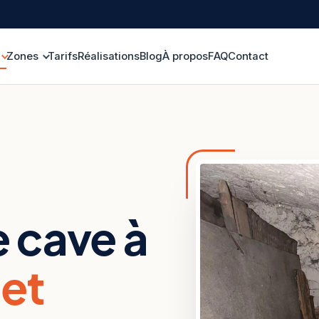
Zones
Tarifs
Réalisations
Blog
À propos
FAQ
Contact
 cave à
 et