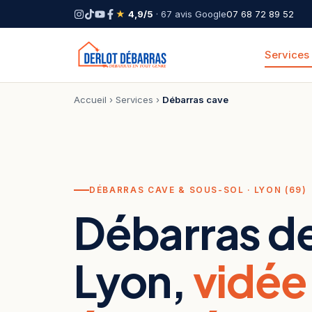
★
4,9/5
· 67 avis Google
07 68 72 89 52
Services
Accueil
›
Services
›
Débarras cave
DÉBARRAS CAVE & SOUS-SOL · LYON (69)
Débarras de
Lyon,
vidée