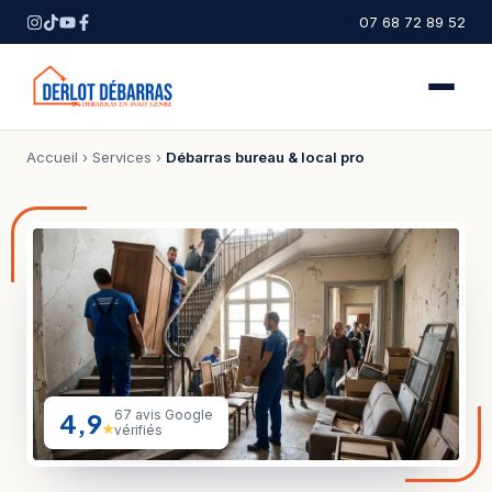
07 68 72 89 52
Accueil
›
Services
›
Débarras bureau & local pro
4,9
67 avis Google
★
vérifiés