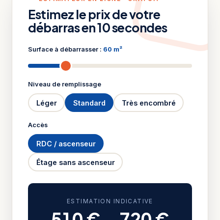
Estimez le prix de votre
débarras en 10 secondes
Surface à débarrasser :
60 m²
Niveau de remplissage
Léger
Standard
Très encombré
Accès
RDC / ascenseur
Étage sans ascenseur
ESTIMATION INDICATIVE
510 €
–
720 €