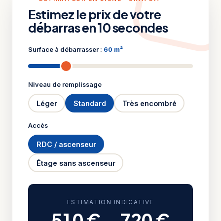
Estimez le prix de votre
débarras en 10 secondes
Surface à débarrasser :
60 m²
Niveau de remplissage
Léger
Standard
Très encombré
Accès
RDC / ascenseur
Étage sans ascenseur
ESTIMATION INDICATIVE
510 €
–
720 €