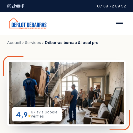
07 68 72 89 52
Accueil
›
Services
›
Débarras bureau & local pro
4,9
67 avis Google
★
vérifiés