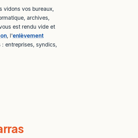
s vidons vos bureaux,
formatique, archives,
vous est rendu vide et
son
, l'
enlèvement
: entreprises, syndics,
rras