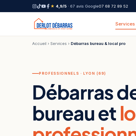
★
4,9/5
· 67 avis Google
07 68 72 89 52
Services
Accueil
›
Services
›
Débarras bureau & local pro
PROFESSIONNELS · LYON (69)
Débarras d
bureau et
l
professionn