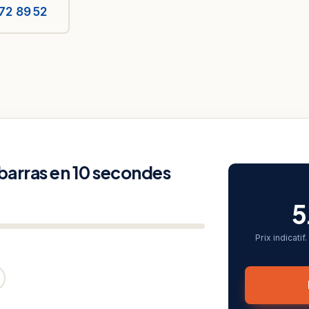
72 89 52
ébarras en 10 secondes
5
Prix indicati