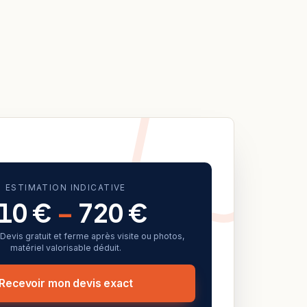
ESTIMATION INDICATIVE
10 €
–
720 €
f. Devis gratuit et ferme après visite ou photos,
matériel valorisable déduit.
Recevoir mon devis exact