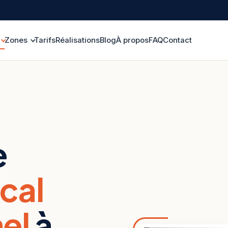
Zones
Tarifs
Réalisations
Blog
À propos
FAQ
Contact
e
ocal
el
à