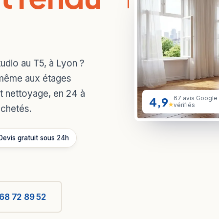
udio au T5, à Lyon ?
 même aux étages
et nettoyage, en 24 à
4,9
67 avis Google
★
vérifiés
achetés.
Devis gratuit sous 24h
68 72 89 52