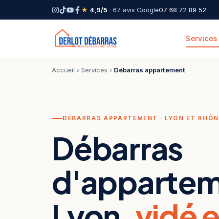
★
4,9/5
· 67 avis Google
07 68 72 89 52
Services
Accueil
›
Services
›
Débarras appartement
DÉBARRAS APPARTEMENT · LYON ET RHÔN
Débarras
d'appartem
Lyon,
vidé 