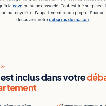
qu'à la
cave
ou au box associé. Tout est trié sur place, 
onné ou recyclé, et l'appartement rendu propre. Pour un
découvrez notre
débarras de maison
.
ION
 est inclus dans votre
déba
artement
ri pièce par pièce
Étages sans ascenseur, 