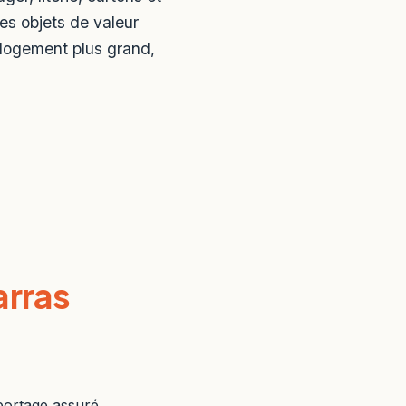
les objets de valeur
 logement plus grand,
rras
portage assuré