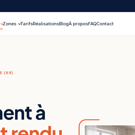
Zones
Tarifs
Réalisations
Blog
À propos
FAQ
Contact
E (69)
ent à
et rendu