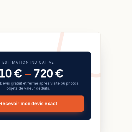
ESTIMATION INDICATIVE
10 €
–
720 €
f. Devis gratuit et ferme après visite ou photos,
objets de valeur déduits.
Recevoir mon devis exact