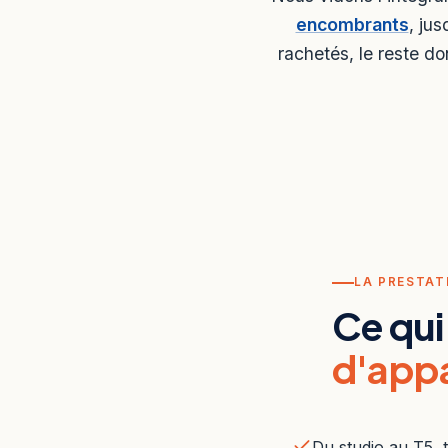
encombrants
, jus
rachetés, le reste d
LA PRESTAT
Ce qui
d'app
Du studio au T5, t