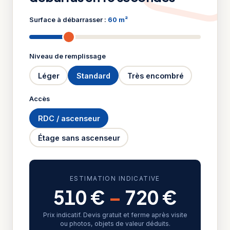
Surface à débarrasser :
60 m²
Niveau de remplissage
Léger
Standard
Très encombré
Accès
RDC / ascenseur
Étage sans ascenseur
ESTIMATION INDICATIVE
510 €
–
720 €
Prix indicatif. Devis gratuit et ferme après visite
ou photos, objets de valeur déduits.