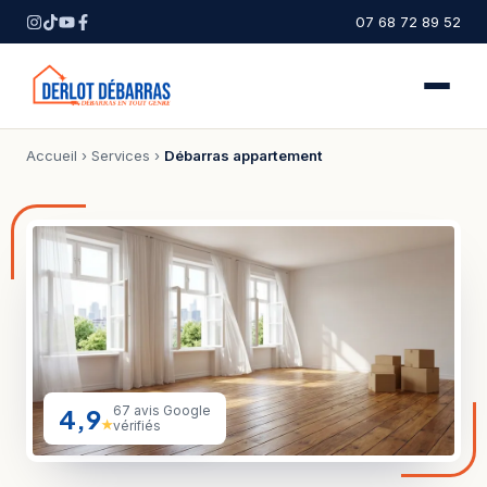
07 68 72 89 52
Accueil
›
Services
›
Débarras appartement
4,9
67 avis Google
★
vérifiés