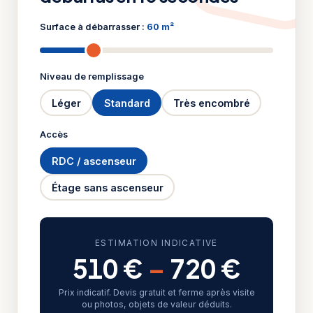
Surface à débarrasser :
60 m²
Niveau de remplissage
Léger
Standard
Très encombré
Accès
RDC / ascenseur
Étage sans ascenseur
ESTIMATION INDICATIVE
510 €
–
720 €
Prix indicatif. Devis gratuit et ferme après visite
ou photos, objets de valeur déduits.