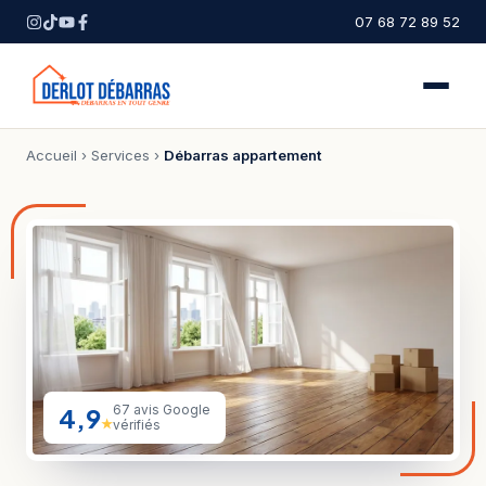
07 68 72 89 52
Accueil
›
Services
›
Débarras appartement
4,9
67 avis Google
★
vérifiés