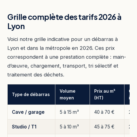
Grille complète des tarifs 2026 à
Lyon
Voici notre grille indicative pour un débarras à
Lyon et dans la métropole en 2026. Ces prix
correspondent à une prestation complète : main-
d’œuvre, chargement, transport, tri sélectif et
traitement des déchets.
Volume
Prix au m³
Coû
Type de débarras
moyen
(HT)
indi
Cave / garage
5 à 15 m³
40 à 70 €
200
Studio / T1
5 à 10 m³
45 à 75 €
225