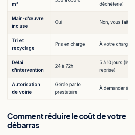
350 à 650 €
m³
déchèterie)
Main-d’œuvre
Oui
Non, vous faites 
incluse
Tri et
Pris en charge
À votre charge
recyclage
Délai
5 à 10 jours (livr
24 à 72h
d’intervention
reprise)
Autorisation
Gérée par le
À demander à la 
de voirie
prestataire
Comment réduire le coût de votre
débarras