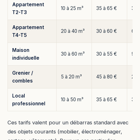
Appartement
10 à 25 m³
35 à 65 €
350
T2-T3
Appartement
20 à 40 m³
30 à 60 €
600
T4-T5
Maison
30 à 60 m³
30 à 55 €
900
individuelle
Grenier /
5 à 20 m³
45 à 80 €
225
combles
Local
10 à 50 m³
35 à 65 €
350
professionnel
Ces tarifs valent pour un débarras standard avec
des objets courants (mobilier, électroménager,